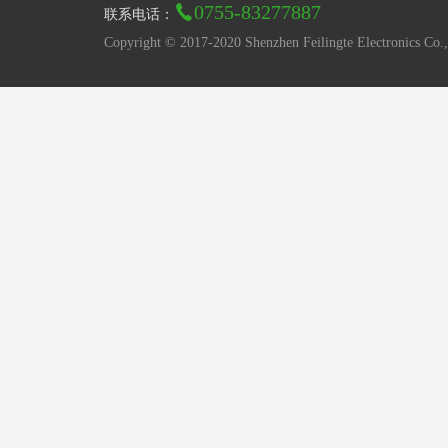
0755-83277887
联系电话：
Copyright © 2017-2020 Shenzhen Feilingte Electronics Co.,