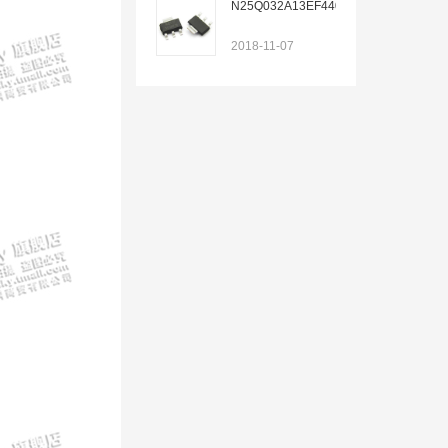
N25Q032A13EF440F
2018-11-07