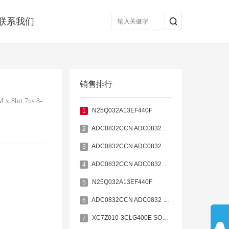
联系我们
销售排行
 x 8bit 7ns 8-
N25Q032A13EF440F
1
ADC0832CCN ADC0832 DIP-8
2
ADC0832CCN ADC0832 DIP-8
3
ADC0832CCN ADC0832 DIP-8
4
N25Q032A13EF440F
5
ADC0832CCN ADC0832 DIP-8
6
XC7Z010-3CLG400E SOC CORTEX-A9 ARTIX-7 400BGA
7