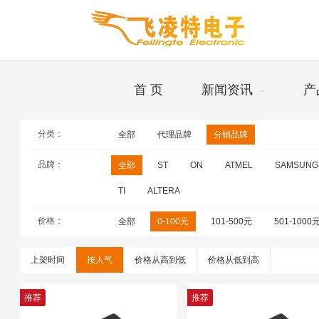
首 页
新闻资讯
产
分类：
全部
代理品牌
分销品牌
品牌
品牌：
全部
ST
ON
ATMEL
SAMSUNG
TI
ALTERA
价格：
全部
0-100元
101-500元
501-1000
上架时间
按人气
价格从高到低
价格从低到高
推荐
推荐