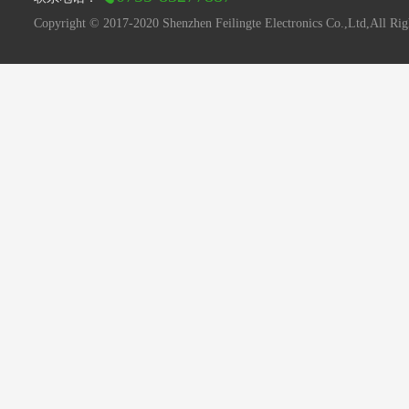
Copyright © 2017-2020 Shenzhen Feilingte Electronics Co.,Ltd,All Rig